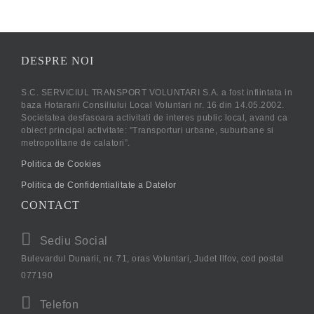
DESPRE NOI
S.C. SERVICIUL TRANSPORT VOLUNTARI S.A. a fost infiintata in
baza Hotararii Consiliului Local Voluntari nr. 16 din 14.05.2002.
Societatea desfasoara activitati de interes public local, avand ca
obiect principal activitate: ”Transporturi urbane, suburbane si
metropolitane de calatori”.
Politica de Cookies
Politica de Confidentialitate a Datelor
CONTACT
Sediu Social
Bulevardul Dunarii, nr. 71, oras Voluntari, Judet Ilfov, cod postal
077190
Telefon