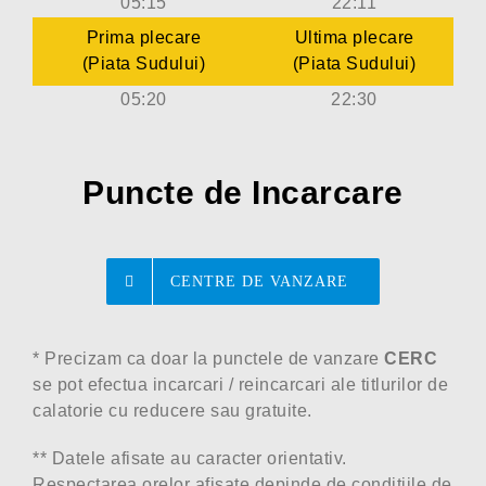
05:15
22:11
Prima plecare
Ultima plecare
(
Piata Sudului
)
(
Piata Sudului
)
05:20
22:30
Puncte de Incarcare
CENTRE DE VANZARE
* Precizam ca doar la punctele de vanzare
CERC
se pot efectua incarcari / reincarcari ale titlurilor de
calatorie cu reducere sau gratuite.
** Datele afisate au caracter orientativ.
Respectarea orelor afisate depinde de conditiile de