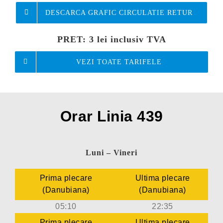
DESCARCA GRAFIC CIRCULATIE RETUR
PRET:
3 lei inclusiv TVA
VEZI TOATE TARIFELE
Orar Linia 439
Luni – Vineri
Prima plecare
Ultima plecare
(Danubiana)
(Danubiana)
05:10
22:35
Prima plecare
Ultima plecare