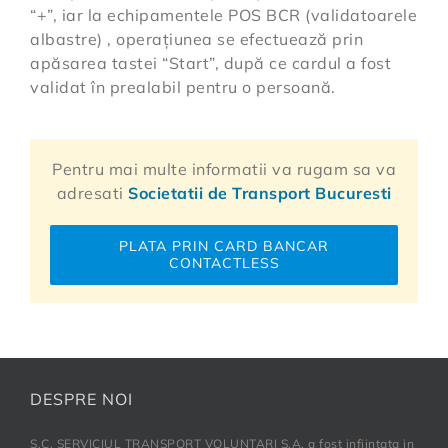
“+”, iar la echipamentele POS BCR (validatoarele
albastre) , operațiunea se efectuează prin
apăsarea tastei “Start”, după ce cardul a fost
validat în prealabil pentru o persoană.
Pentru mai multe informatii va rugam sa va
adresati
Societatii de Transport Bucuresti
PLATA PRIN CARD BANCAR
CONTACTLESS
DESPRE NOI
S.C. SERVICIUL TRANSPORT VOLUNTARI S.A. a fost infiintata in