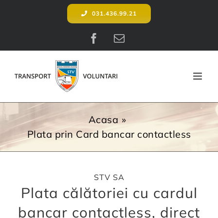
Skip
031.436.99.21
to
content
Facebook
E-
mail:
Acasa
Plata prin Card bancar contactless
STV SA
Plata călătoriei cu cardul
bancar contactless, direct