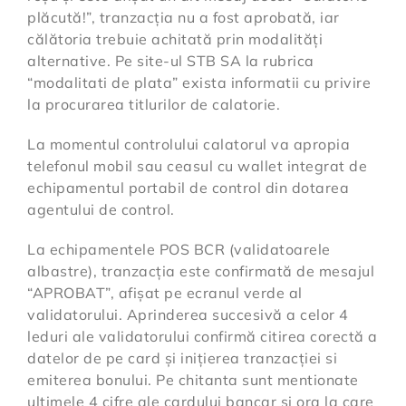
plăcută!”, tranzacția nu a fost aprobată, iar
călătoria trebuie achitată prin modalități
alternative. Pe site-ul STB SA la rubrica
“modalitati de plata” exista informatii cu privire
la procurarea titlurilor de calatorie.
La momentul controlului calatorul va apropia
telefonul mobil sau ceasul cu wallet integrat de
echipamentul portabil de control din dotarea
agentului de control.
La echipamentele POS BCR (validatoarele
albastre), tranzacția este confirmată de mesajul
“APROBAT”, afișat pe ecranul verde al
validatorului. Aprinderea succesivă a celor 4
leduri ale validatorului confirmă citirea corectă a
datelor de pe card și inițierea tranzacției si
emiterea bonului. Pe chitanta sunt mentionate
ultimele 4 cifre ale cardului bancar si ora la care