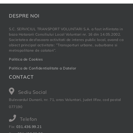
DESPRE NOI
S.C. SERVICIUL TRANSPORT VOLUNTARI S.A. a fost infiintata in
baza Hotararii Consiliului Local Voluntari nr. 16 din 14.05.2002.
Societatea desfasoara activitati de interes public local, avand ca
obiect principal activitate: ”Transporturi urbane, suburbane si
metropolitane de calatori”.
Politica de Cookies
Politica de Confidentialitate a Datelor
CONTACT
Sediu Social
Bulevardul Dunarii, nr. 71, oras Voluntari, Judet Ilfov, cod postal
077190
Telefon
Fix:
031.436.99.21