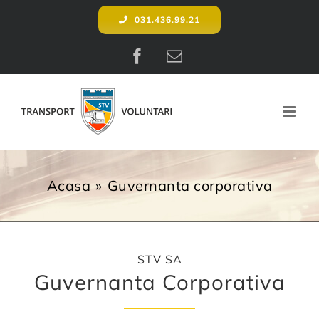
Skip
031.436.99.21
to
content
Facebook
E-
mail:
Acasa
Guvernanta corporativa
STV SA
Guvernanta Corporativa