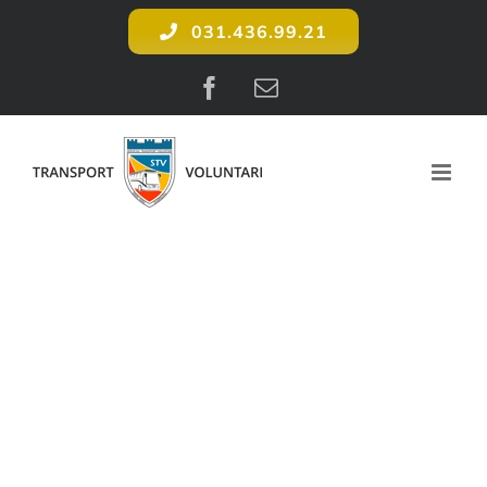
Skip
031.436.99.21
to
content
Facebook
E-
mail: