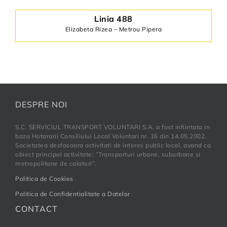
Linia 488
Elizabeta Rizea – Metrou Pipera
DESPRE NOI
S.C. SERVICIUL TRANSPORT VOLUNTARI S.A. a fost infiintata in
baza Hotararii Consiliului Local Voluntari nr. 16 din 14.05.2002.
Societatea desfasoara activitati de interes public local, avand ca
obiect principal activitate: ”Transporturi urbane, suburbane si
metropolitane de calatori”.
Politica de Cookies
Politica de Confidentialitate a Datelor
CONTACT