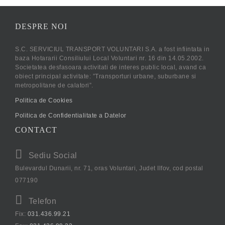
DESPRE NOI
S.C. SERVICIUL TRANSPORT VOLUNTARI S.A. a fost infiintata in
baza Hotararii Consiliului Local Voluntari nr. 16 din 14.05.2002.
Societatea desfasoara activitati de interes public local, avand ca
obiect principal activitate: ”Transporturi urbane, suburbane si
metropolitane de calatori”.
Politica de Cookies
Politica de Confidentialitate a Datelor
CONTACT
Sediu Social
Bulevardul Dunarii, nr. 71, oras Voluntari, Judet Ilfov, cod postal
077190
Telefon
Fix:
031.436.99.21