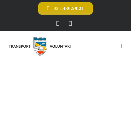
Skip
031.436.99.21
to
content
Facebook
E-
mail: