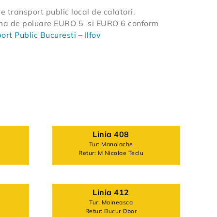
e transport public local de calatori.
rma de poluare EURO 5 si EURO 6 conform
rt Public Bucuresti – Ilfov
Linia 408
Tur: Manolache
Retur: M Nicolae Teclu
Linia 412
Tur: Maineasca
Retur: Bucur Obor