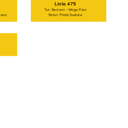
Linia 475
Tur: Berceni – Mega Parc
easa
Retur: Piata Sudului