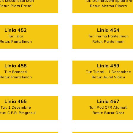
ur: Micsunestii Mari
Tur: Dumbraveni Spital SRI
Retur: Piata Presei
Retur: Metrou Pipera
Linia 452
Linia 454
Tur: Islaz
Tur: Ferma Pantelimon
Retur: Pantelimon
Retur: Pantelimon
Linia 458
Linia 459
Tur: Branesti
Tur: Tunari – 1 Decembrie
Retur: Pantelimon
Retur: Aurel Vlaicu
Linia 465
Linia 467
Tur: 1 Decembrie
Tur: Pod CFR Afumati
tur: C.F.R. Progresul
Retur: Bucur Obor