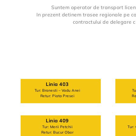
Suntem operator de transport licenti
In prezent detinem trasee regionale pe
contractului de delegare 
Linia 403
Tur: Branesti – Vadu Anei
Tu
Retur: Piata Presei
Re
Linia 409
Tur: Merii Petchii
Tur:
Retur: Bucur Obor