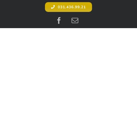
031.436.99.21
Facebook
E-
mail: