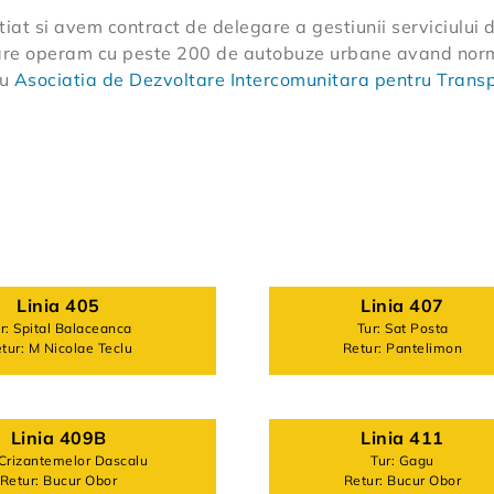
at si avem contract de delegare a gestiunii serviciului d
 care operam cu peste 200 de autobuze urbane avand no
cu
Asociatia de Dezvoltare Intercomunitara pentru Transpo
INFO LINII STV
Linia 405
Linia 407
r: Spital Balaceanca
Tur: Sat Posta
tur: M Nicolae Teclu
Retur: Pantelimon
Linia 409B
Linia 411
 Crizantemelor Dascalu
Tur: Gagu
Retur: Bucur Obor
Retur: Bucur Obor