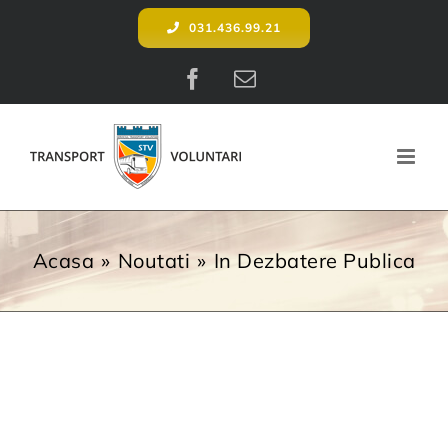
Skip
031.436.99.21
to
content
Facebook
E-
mail:
Acasa
Noutati
In Dezbatere Publica
View
Larger
Image