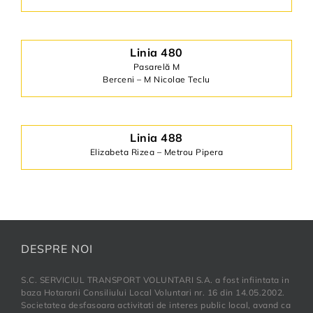
Linia 480
Pasarelă M
Berceni – M Nicolae Teclu
Linia 488
Elizabeta Rizea – Metrou Pipera
DESPRE NOI
S.C. SERVICIUL TRANSPORT VOLUNTARI S.A. a fost infiintata in
baza Hotararii Consiliului Local Voluntari nr. 16 din 14.05.2002.
Societatea desfasoara activitati de interes public local, avand ca