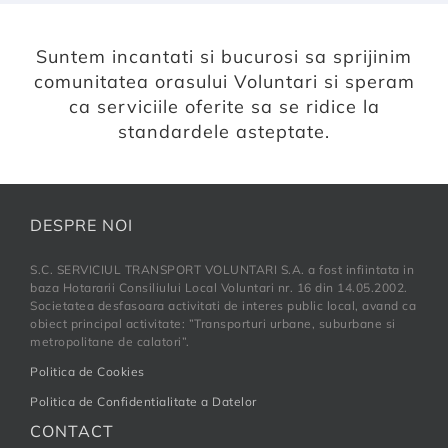
Suntem incantati si bucurosi sa sprijinim
comunitatea orasului Voluntari si speram
ca serviciile oferite sa se ridice la
standardele asteptate.
DESPRE NOI
S.C. SERVICIUL TRANSPORT VOLUNTARI S.A. a fost infiintata in
baza Hotararii Consiliului Local Voluntari nr. 16 din 14.05.2002.
Societatea desfasoara activitati de interes public local, avand ca
obiect principal activitate: ”Transporturi urbane, suburbane si
metropolitane de calatori”.
Politica de Cookies
Politica de Confidentialitate a Datelor
CONTACT