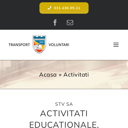
Skip
031.436.99.21
to
content
Facebook
E-
mail:
Acasa
Activitati
STV SA
ACTIVITATI
EDUCATIONALE,